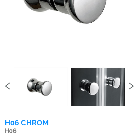
‹
›
H06 CHROM
H06