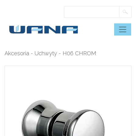
Skip
to
content
Akcesoria
-
Uchwyty
- H06 CHROM