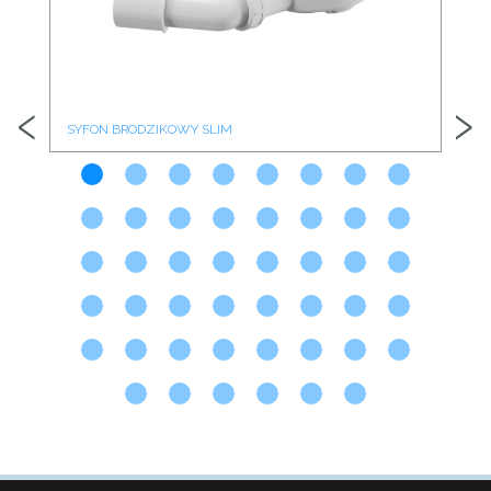
‹
›
SYFON BRODZIKOWY SLIM
SY