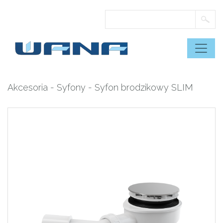
Skip
to
content
Akcesoria
-
Syfony
- Syfon brodzikowy SLIM