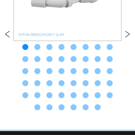
‹
›
SYFON BRODZIKOWY SLIM
SY