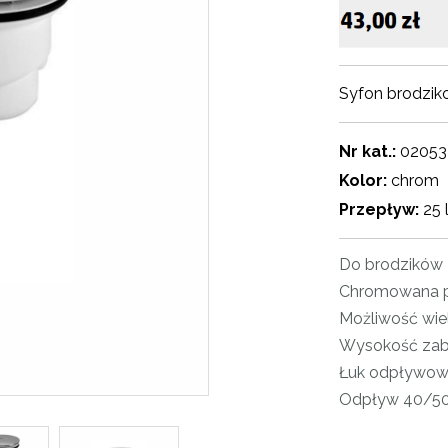
Syfon brodzi
Nr kat.:
02053
Kolor:
chrom
Przepływ:
25 
Do brodzikó
Chromowana p
Możliwość wie
Wysokość za
Łuk odpływow
Odpływ 40/