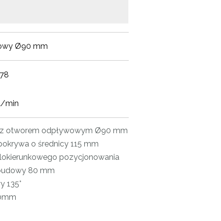
kowy Ø90 mm
78
l/min
w z otworem odpływowym Ø90 mm
okrywa o średnicy 115 mm
lokierunkowego pozycjonowania
budowy 80 mm
y 135°
50mm