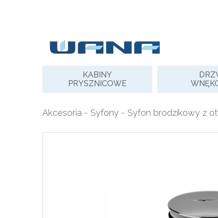
Skip
to
content
KABINY
DRZ
PRYSZNICOWE
WNĘK
Akcesoria
-
Syfony
- Syfon brodzikowy z