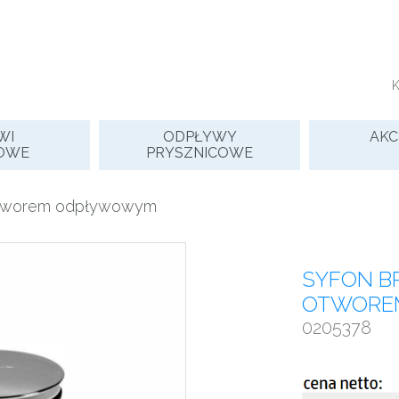
WI
ODPŁYWY
AKC
OWE
PRYSZNICOWE
 otworem odpływowym
SYFON B
OTWORE
0205378