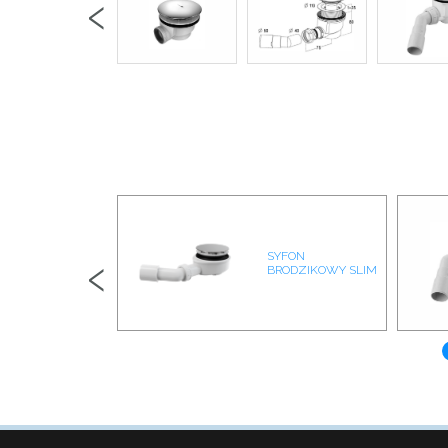
‹
‹
SYFON
R03 CHROM
BRODZIKOWY SLIM