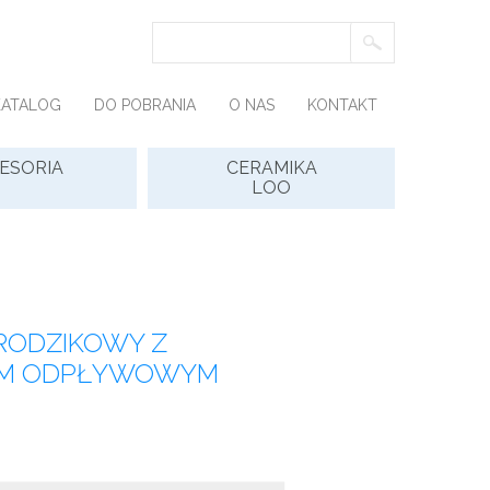
KATALOG
DO POBRANIA
O NAS
KONTAKT
ESORIA
CERAMIKA
LOO
RODZIKOWY Z
M ODPŁYWOWYM