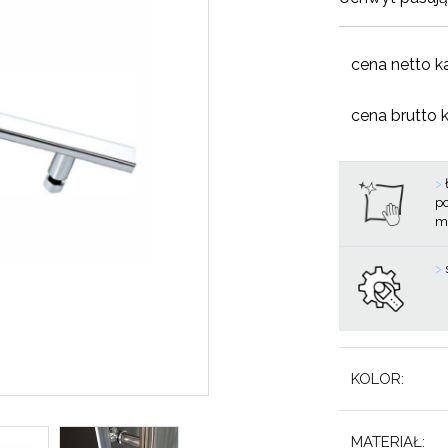
cena netto k
cena brutto 
>
ł
po
m
>
KOLOR:
MATERIAŁ: