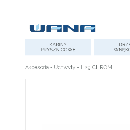
Skip
to
content
KABINY
DRZ
PRYSZNICOWE
WNĘK
Akcesoria
-
Uchwyty
- H29 CHROM