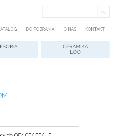
KATALOG
DO POBRANIA
O NAS
KONTAKT
ESORIA
CERAMIKA
LOO
OM
ący do QF/ CF/ FF/ LE