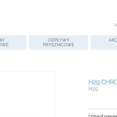
WI
ODPŁYWY
AKC
OWE
PRYSZNICOWE
H29 CHR
H29
Uchwyt pasuj