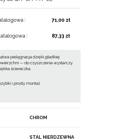
atalogowa :
71,00 zł
katalogowa :
87,33 zł
atwa pielęgnacja dzięki gładkiej
wierzchni — do czyszczenia wystarczy
iękka ściereczka
szybki i prosty montaż
CHROM
STAL NIERDZEWNA