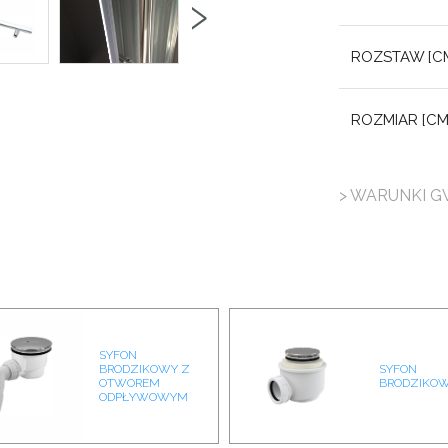
›
ROZSTAW [CM
ROZMIAR [CM]
> WARUNKI G
SYFON
BRODZIKOWY Z
SYFON
OTWOREM
BRODZIKOW
ODPŁYWOWYM