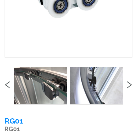
‹
›
RG01
RG01