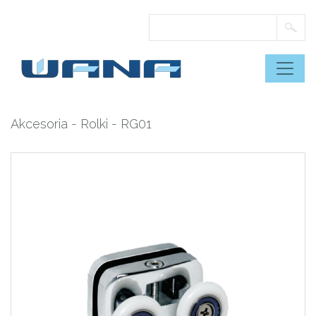
Skip
to
content
Akcesoria
-
Rolki
- RG01