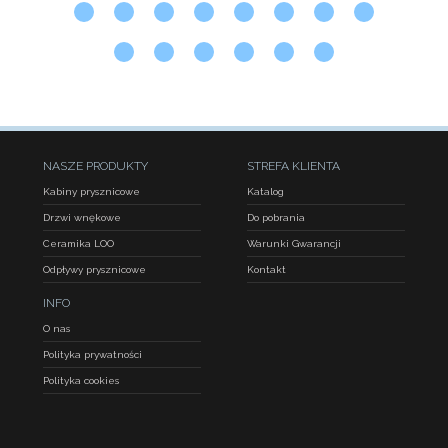
NASZE PRODUKTY
STREFA KLIENTA
Kabiny prysznicowe
Katalog
Drzwi wnękowe
Do pobrania
Ceramika LOO
Warunki Gwarancji
Odpływy prysznicowe
Kontakt
INFO
O nas
Polityka prywatności
Polityka cookies