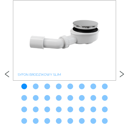
‹
›
SYFON BRODZIKOWY SLIM
SY