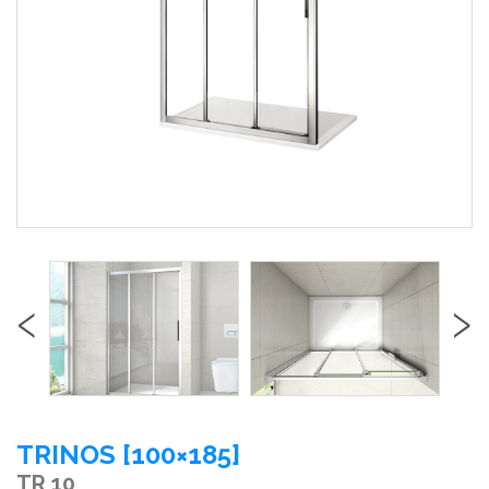
‹
›
TRINOS [100×185]
TR 10