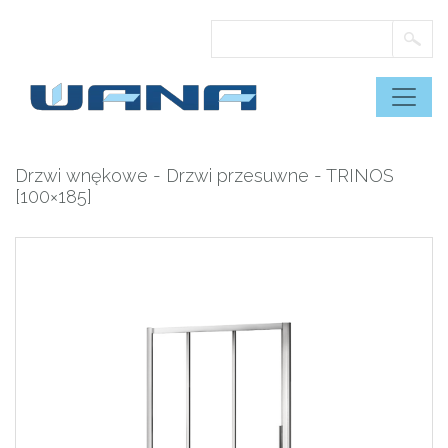
Skip
to
content
Drzwi wnękowe
-
Drzwi przesuwne
- TRINOS
[100×185]