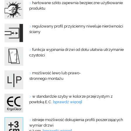
>
hartowane szkło zapewnia bezpieczne użytkowanie
produktu
>
regulowany profil przyścienny niweluje nierówności
ściany
>
funkcja wypinania drzwi od dołu ułatwia utrzymanie
czystości
>
możliwość lewo lub prawo-
stronnego montażu
>
w standardzie szyby w kolorze przejrzystym z
powłoką E.C.
[sprawdź więcej]
>
istnieje możliwość dokupienia profili
poszerzających
wymiar drzwi
o 3 cm
[sprawdź więcej]