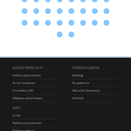
NASZE PRODUKTY
STREFA KLIENTA
Kabiny prysznicowe
Katalog
Drzwi wnękowe
Do pobrania
Ceramika LOO
Warunki Gwarancji
Odpływy prysznicowe
Kontakt
INFO
O nas
Polityka prywatności
Polityka cookies