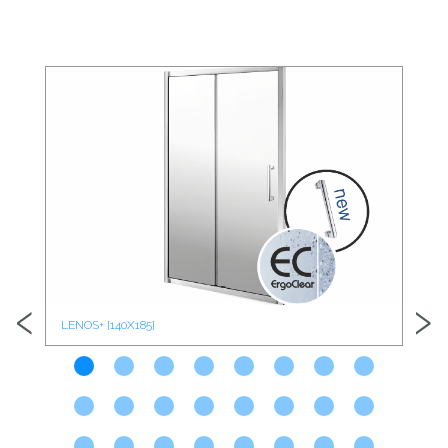
‹
›
LENOS+ [140X185]
LEN