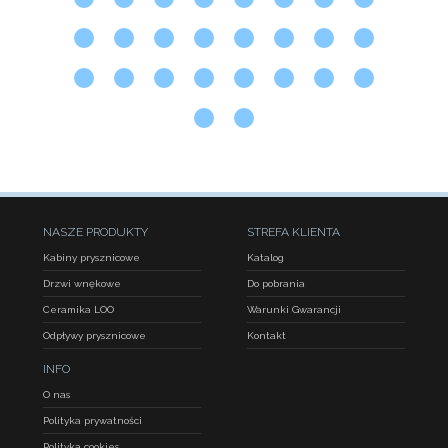
NASZE PRODUKTY
STREFA KLIENTA
Kabiny prysznicowe
Katalog
Drzwi wnękowe
Do pobrania
Ceramika LOO
Warunki Gwarancji
Odpływy prysznicowe
Kontakt
INFO
O nas
Polityka prywatności
Polityka cookies