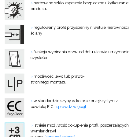
>
hartowane szkło zapewnia bezpieczne użytkowanie
produktu
>
regulowany profil przyścienny niweluje nierówności
ściany
>
funkcja wypinania drzwi od dołu ułatwia utrzymanie
czystości
>
możliwość lewo lub prawo-
stronnego montażu
>
w standardzie szyby w kolorze przejrzystym z
powłoką E.C.
[sprawdź więcej]
>
istnieje możliwość dokupienia profili
poszerzających
wymiar drzwi
o 3 cm
[sprawdź więcej]