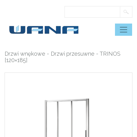
Skip
to
content
Drzwi wnękowe
-
Drzwi przesuwne
- TRINOS
[120×185]