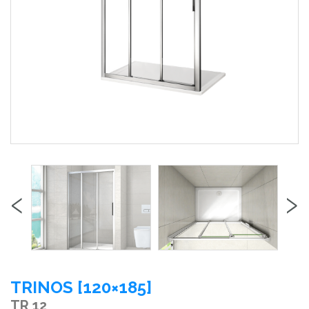
‹
›
TRINOS [120×185]
TR 12