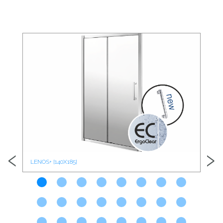
‹
›
LENOS+ [140X185]
LEN