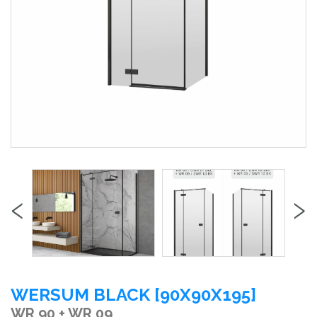
‹
›
WERSUM BLACK [90X90X195]
WR 90 + WR 09