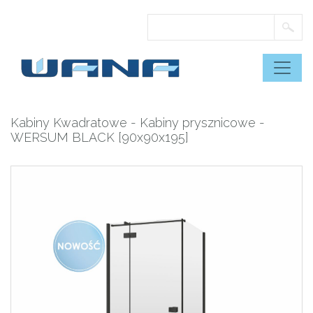
Skip
to
content
Kabiny Kwadratowe
-
Kabiny prysznicowe
-
WERSUM BLACK [90x90x195]