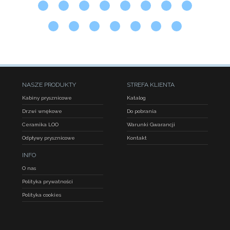
NASZE PRODUKTY
STREFA KLIENTA
Kabiny prysznicowe
Katalog
Drzwi wnękowe
Do pobrania
Ceramika LOO
Warunki Gwarancji
Odpływy prysznicowe
Kontakt
INFO
O nas
Polityka prywatności
Polityka cookies