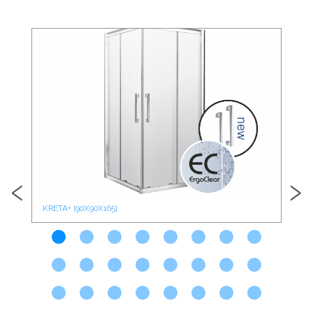
‹
›
KRETA+ [90X90X165]
KRE