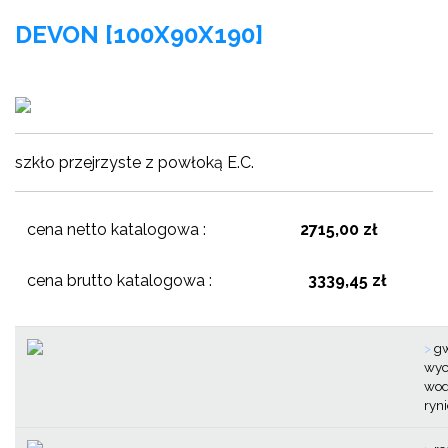
DEVON [100X90X190]
szkło przejrzyste z powłoką E.C.
cena netto katalogowa :
2715,00 zł
cena brutto katalogowa :
3339,45 zł
>
gw
wyc
wod
ryn