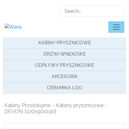
Skip
to
content
KABINY PRYSZNICOWE
DRZWI WNĘKOWE
ODPŁYWY PRYSZNICOWE
AKCESORIA
CERAMIKA LOO
Kabiny Prostokątne
-
Kabiny prysznicowe
-
DEVON [100x90x190]