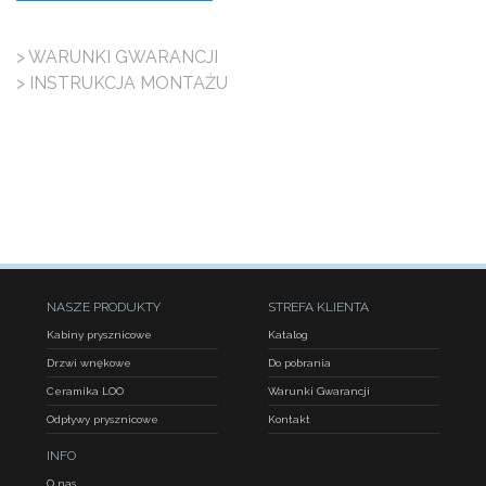
> WARUNKI GWARANCJI
> INSTRUKCJA MONTAŻU
NASZE PRODUKTY
STREFA KLIENTA
Kabiny prysznicowe
Katalog
Drzwi wnękowe
Do pobrania
Ceramika LOO
Warunki Gwarancji
Odpływy prysznicowe
Kontakt
INFO
O nas