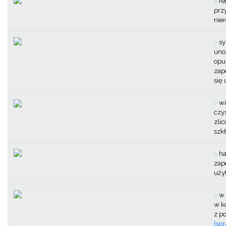
>
re
prz
nie
>
sy
uno
opu
zap
się
>
wi
czy
zlic
szk
>
ha
zap
uży
>
w 
w k
z p
[sp