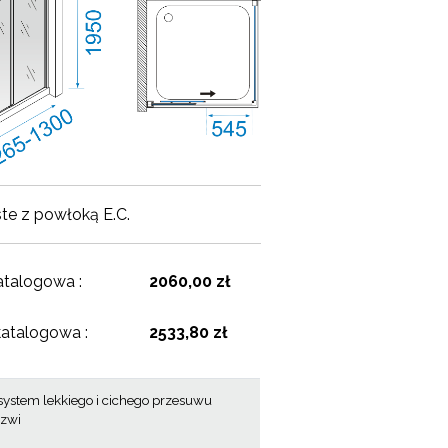
ste z powłoką E.C.
atalogowa :
2060,00 zł
katalogowa :
2533,80 zł
system lekkiego i cichego przesuwu
rzwi