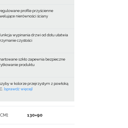
regulowane profile przyścienne
welujące nierówności ściany
funkcja wypinania drzwi od dołu ułatwia
rzymanie czystości
hartowane szkło zapewnia bezpieczne
żytkowanie produktu
szyby w kolorze przejrzystym z powłoką
.C.
[sprawdź więcej]
CM]:
130×90