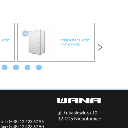
›
HROM
WERSUM CHROM
[100X90X195]