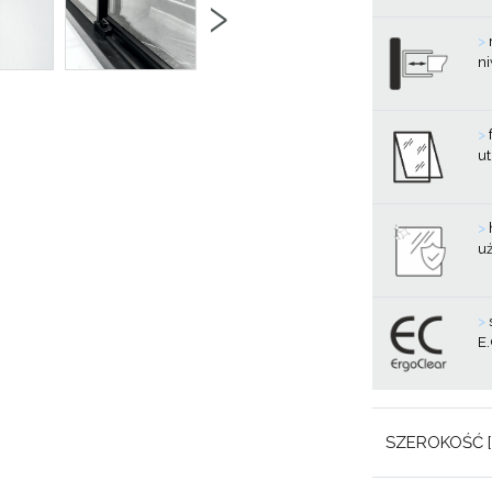
›
>
ni
>
ut
>
u
>
E
SZEROKOŚĆ [