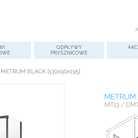
WI
ODPŁYWY
AKC
OWE
PRYSZNICOWE
 METRUM BLACK [130x90x195]
METRUM B
MT13 / DMT