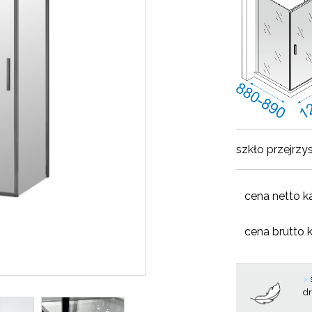
szkło przejrzy
cena netto k
cena brutto 
>
d