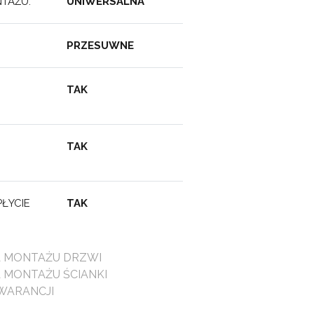
TAŻU:
UNIWERSALNA
:
PRZESUWNE
TAK
TAK
ŁYCIE
TAK
A MONTAŻU DRZWI
A MONTAŻU ŚCIANKI
WARANCJI