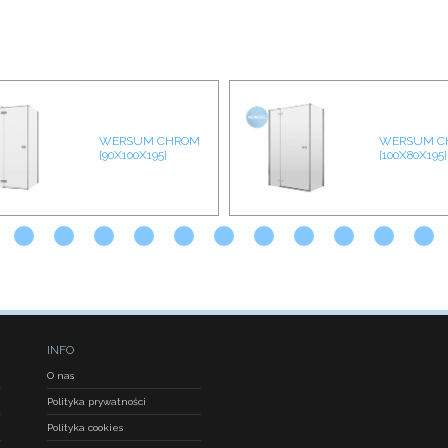
WERSUM CHROM
WERSUM C
[90X100X195]
[100X80X195]
INFO
O nas
Polityka prywatności
Polityka cookies