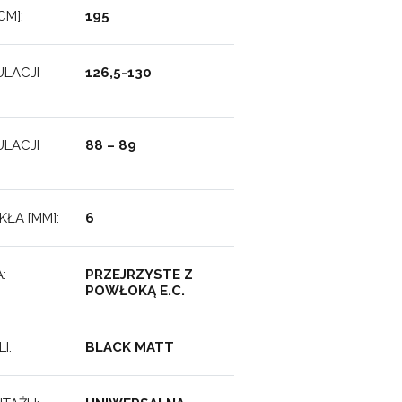
M]:
195
LACJI
126,5-130
LACJI
88 – 89
ŁA [MM]:
6
:
PRZEJRZYSTE Z
POWŁOKĄ E.C.
I:
BLACK MATT