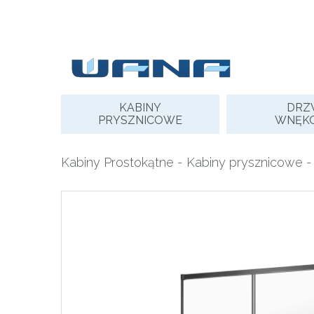
Skip
to
content
KABINY
DRZ
PRYSZNICOWE
WNĘK
Kabiny Prostokątne
-
Kabiny prysznicowe
-