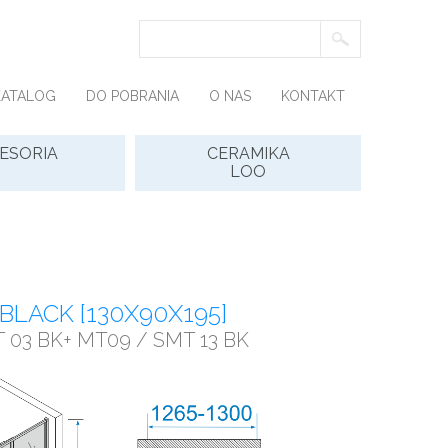
KATALOG
DO POBRANIA
O NAS
KONTAKT
ESORIA
CERAMIKA
LOO
LACK [130X90X195]
 03 BK+ MT09 / SMT 13 BK