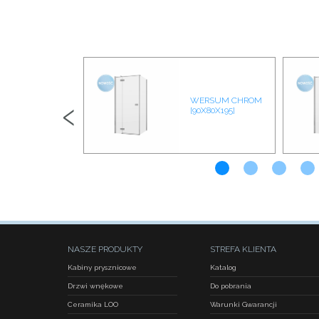
‹
WERSUM CHROM
R03 CHROM
[90X80X195]
NASZE PRODUKTY
STREFA KLIENTA
Kabiny prysznicowe
Katalog
Drzwi wnękowe
Do pobrania
Ceramika LOO
Warunki Gwarancji