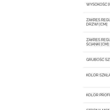
WYSOKOŚĆ [C
ZAKRES REGU
DRZWI [CM]:
ZAKRES REGU
ŚCIANKI [CM]:
GRUBOŚĆ SZK
KOLOR SZKŁA
KOLOR PROFIL