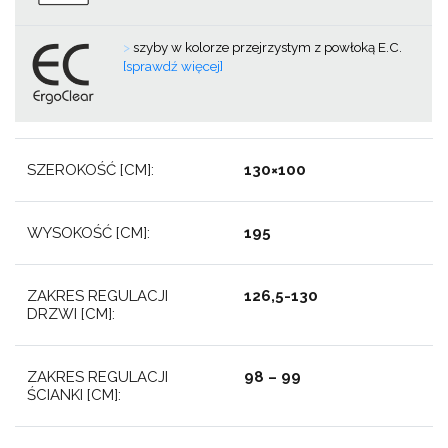
>
szyby w kolorze przejrzystym z powłoką E.C.
[sprawdź więcej]
SZEROKOŚĆ [CM]:
130×100
WYSOKOŚĆ [CM]:
195
ZAKRES REGULACJI
126,5-130
DRZWI [CM]:
ZAKRES REGULACJI
98 – 99
ŚCIANKI [CM]: