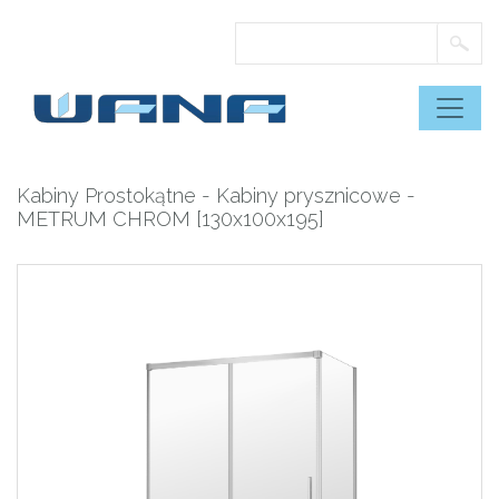
Skip
to
content
Kabiny Prostokątne
-
Kabiny prysznicowe
-
METRUM CHROM [130x100x195]