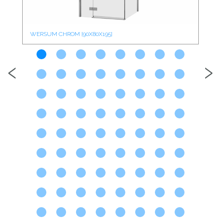
WERSUM CHROM [90X80X195]
WE
‹
›