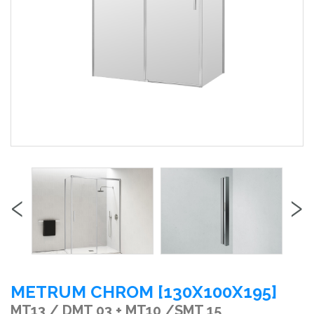
‹
›
METRUM CHROM [130X100X195]
MT13 / DMT 03 + MT10 /SMT 15