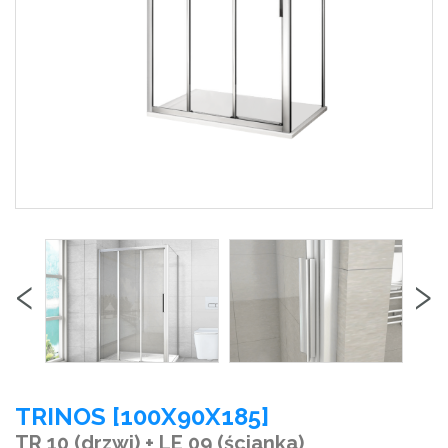
‹
›
TRINOS [100X90X185]
TR 10 (drzwi) + LE 09 (ścianka)