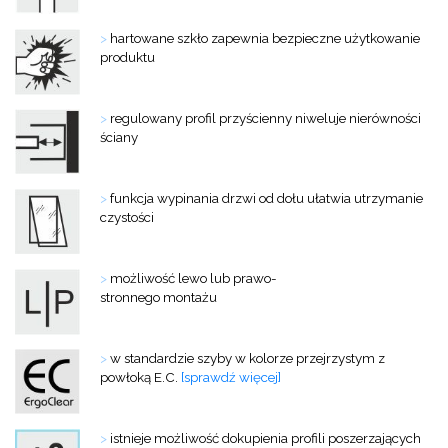
>
hartowane szkło zapewnia bezpieczne użytkowanie
produktu
>
regulowany profil przyścienny niweluje nierówności
ściany
>
funkcja wypinania drzwi od dołu ułatwia utrzymanie
czystości
>
możliwość lewo lub prawo-
stronnego montażu
>
w standardzie szyby w kolorze przejrzystym z
powłoką E.C.
[sprawdź więcej]
>
istnieje możliwość dokupienia profili
poszerzających