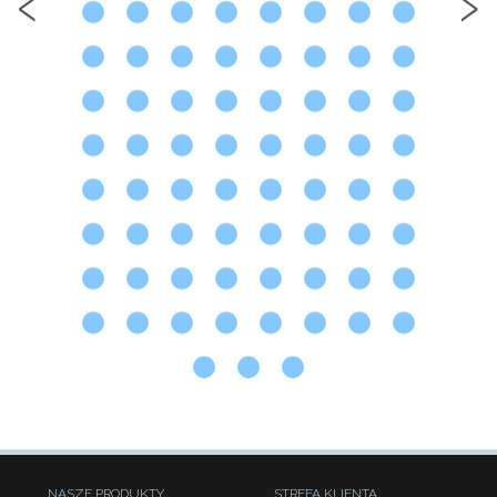
‹
›
NASZE PRODUKTY
STREFA KLIENTA