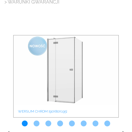
> WARUNKI GWARANCJI
WERSUM CHROM [90X80X195]
WE