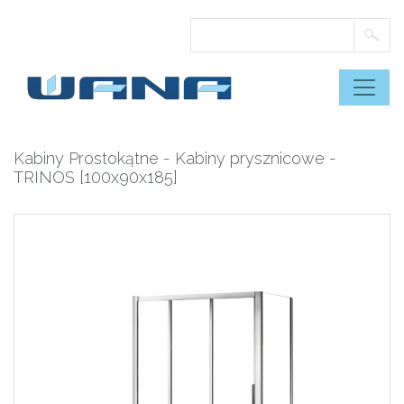
Skip
to
content
Kabiny Prostokątne
-
Kabiny prysznicowe
-
TRINOS [100x90x185]