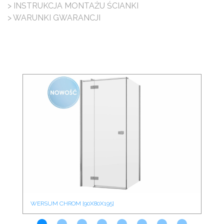
> INSTRUKCJA MONTAŻU ŚCIANKI
> WARUNKI GWARANCJI
WERSUM CHROM [90X80X195]
WE