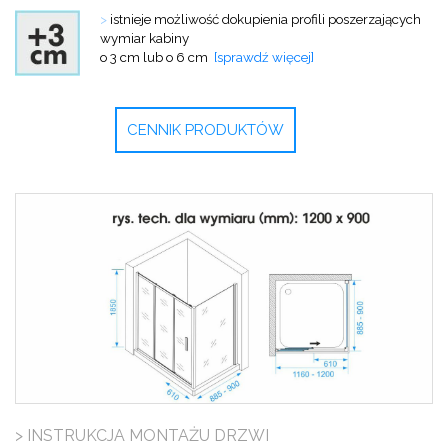
>
istnieje możliwość dokupienia profili
poszerzających
wymiar kabiny
o 3 cm lub o 6 cm
[sprawdź więcej]
CENNIK PRODUKTÓW
> INSTRUKCJA MONTAŻU DRZWI