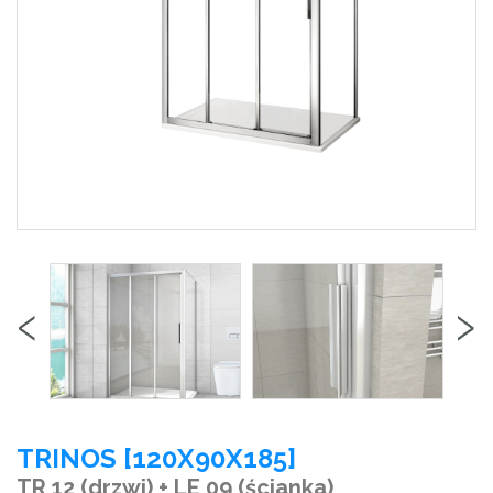
‹
›
TRINOS [120X90X185]
TR 12 (drzwi) + LE 09 (ścianka)