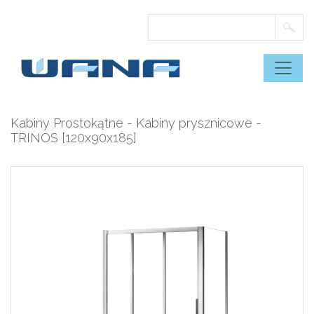
Skip
to
content
Kabiny Prostokątne
-
Kabiny prysznicowe
-
TRINOS [120x90x185]