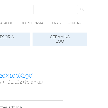
KATALOG
DO POBRANIA
O NAS
KONTAKT
ESORIA
CERAMIKA
LOO
20X100X190]
i) +DE 102 (ścianka)
rzwi uchylne
…