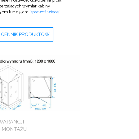
zerzających wymiar kabiny
,5 cm lub o 5 cm
[sprawdź więcej]
CENNIK PRODUKTÓW
WARANCJI
A MONTAŻU