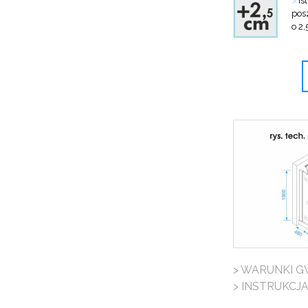
pos
o 2
> WARUNKI G
> INSTRUKCJ