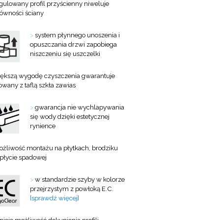
gulowany profil przyścienny niweluje
równości ściany
>
system płynnego unoszenia i
opuszczania drzwi zapobiega
niszczeniu się uszczelki
ększą wygodę czyszczenia gwarantuje
owany z taflą szkła zawias
>
gwarancja nie wychlapywania
się wody dzięki estetycznej
rynience
żliwość montażu na płytkach, brodziku
 płycie spadowej
>
w standardzie szyby w kolorze
przejrzystym z powłoką E.C.
[sprawdź więcej]
tnieje możliwość dokupienia profili