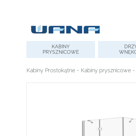
Skip
to
content
KABINY
DRZ
PRYSZNICOWE
WNĘK
Kabiny Prostokątne
-
Kabiny prysznicowe
-