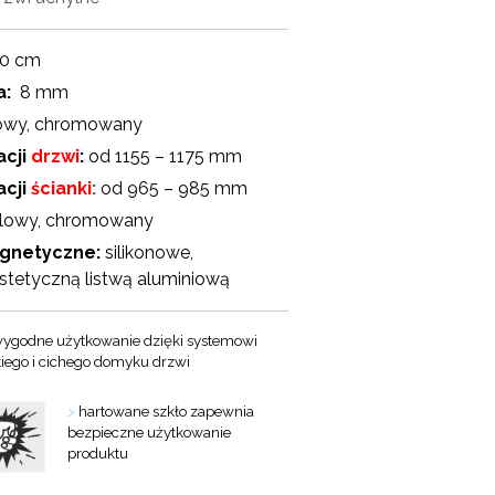
90 cm
a:
8 mm
owy, chromowany
acji
drzwi
:
od 1155 – 1175 mm
cji
ścianki
:
od 965 – 985 mm
lowy, chromowany
agnetyczne:
silikonowe,
tetyczną listwą aluminiową
ygodne użytkowanie dzięki systemowi
kiego i cichego domyku drzwi
>
hartowane szkło zapewnia
bezpieczne użytkowanie
produktu