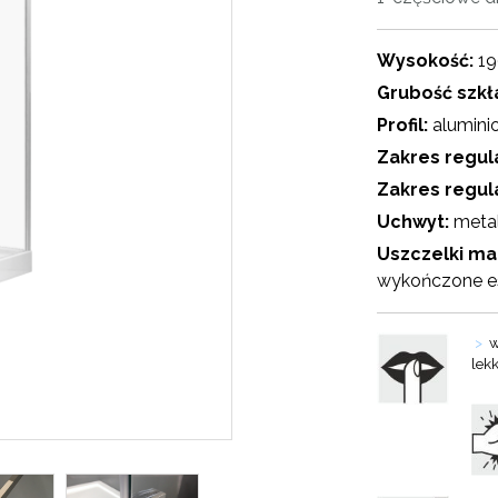
Wysokość:
1
Grubość szkł
Profil:
alumini
Zakres regul
Zakres regula
Uchwyt:
meta
Uszczelki m
wykończone es
>
w
lek