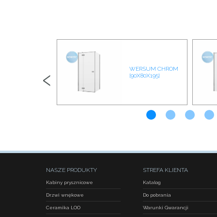
‹
WERSUM CHROM
R03 CHROM
[90X80X195]
NASZE PRODUKTY
STREFA KLIENTA
Kabiny prysznicowe
Katalog
Drzwi wnękowe
Do pobrania
Ceramika LOO
Warunki Gwarancji