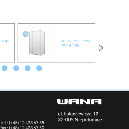
›
HROM
WERSUM CHROM
[100X90X195]