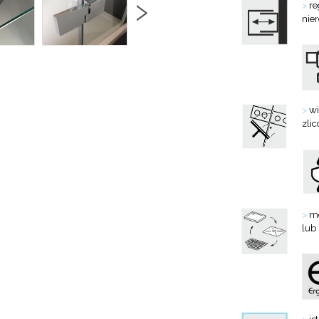
›
>
re
nie
>
wi
zlic
>
mo
lub
>
is