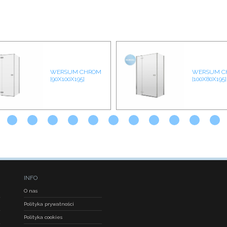
WERSUM CHROM
WERSUM C
[90X100X195]
[100X80X195]
INFO
O nas
Polityka prywatności
Polityka cookies