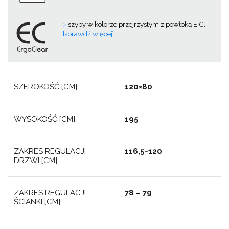
>
szyby w kolorze przejrzystym z powłoką E.C.
[sprawdź więcej]
SZEROKOŚĆ [CM]:
120×80
WYSOKOŚĆ [CM]:
195
ZAKRES REGULACJI
116,5-120
DRZWI [CM]:
ZAKRES REGULACJI
78 – 79
ŚCIANKI [CM]: