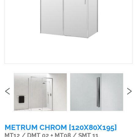
‹
›
METRUM CHROM [120X80X195]
MT12 / DMT 02 + MT08 / SMT 11