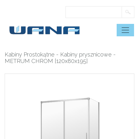
Skip
to
content
Kabiny Prostokątne
-
Kabiny prysznicowe
-
METRUM CHROM [120x80x195]