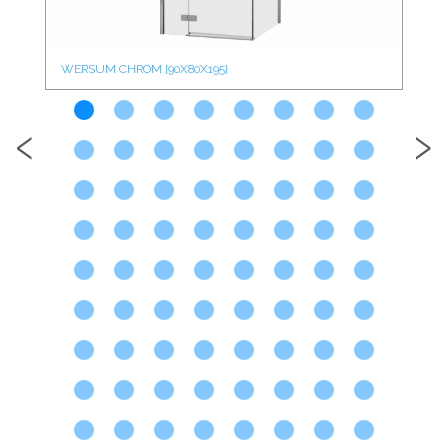
WERSUM CHROM [90X80X195]
WE
‹
›