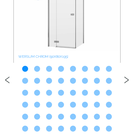
WERSUM CHROM [90X80X195]
WE
‹
›