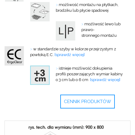
>
możliwość montażu na płytkach,
brodziku lub płycie spadowej
>
możliwość lewo lub
prawo-
stronnego montażu
>
w standardzie szyby w kolorze przejrzystym z
powłoką E.C.
[sprawdź więcej]
>
istnieje możliwość dokupienia
profili
poszerzających wymiar kabiny
o 3 cm lub o 6 cm
[sprawdź więcej]
CENNIK PRODUKTÓW