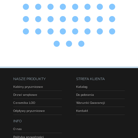
NASZE PRODUKTY
STREFA KLIENTA
Kabiny prysznicowe
Katalog
Drzwi wnękowe
Do pobrania
Ceramika LOO
Warunki Gwarancji
Odpływy prysznicowe
Kontakt
INFO
O nas
Polityka prywatności