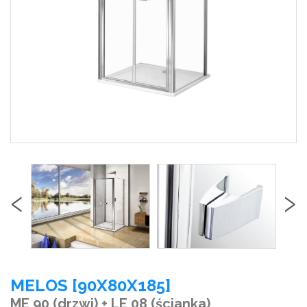
‹
›
MELOS [90X80X185]
ME 90 (drzwi) + LE 08 (ścianka)