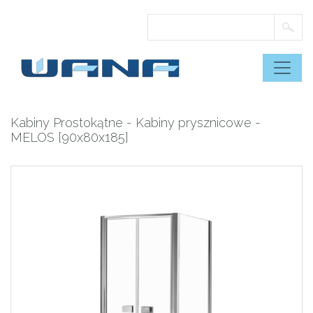
Skip
to
content
Kabiny Prostokątne
-
Kabiny prysznicowe
-
MELOS [90x80x185]