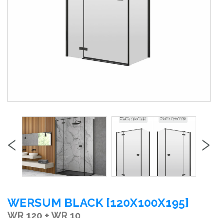
‹
›
WERSUM BLACK [120X100X195]
WR 120 + WR 10