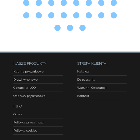
NASZE PRODUKTY
STREFA KLIENTA
Kabiny prysznicowe
Katalog
Drzwi wnękowe
Do pobrania
Ceramika LOO
Warunki Gwarancji
Odpływy prysznicowe
Kontakt
INFO
O nas
Polityka prywatności
Polityka cookies