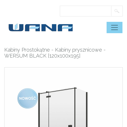
Skip
to
content
Kabiny Prostokątne
-
Kabiny prysznicowe
-
WERSUM BLACK [120x100x195]