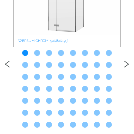
WERSUM CHROM [90X80X195]
WE
‹
›