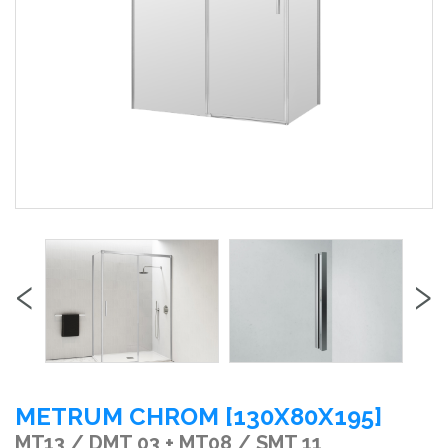
‹
›
METRUM CHROM [130X80X195]
MT13 / DMT 03 + MT08 / SMT 11