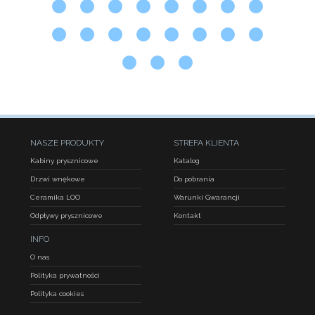
NASZE PRODUKTY
STREFA KLIENTA
Kabiny prysznicowe
Katalog
Drzwi wnękowe
Do pobrania
Ceramika LOO
Warunki Gwarancji
Odpływy prysznicowe
Kontakt
INFO
O nas
Polityka prywatności
Polityka cookies