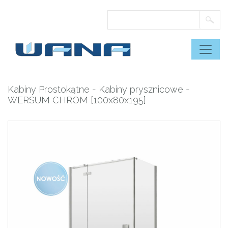
Skip
to
content
Kabiny Prostokątne
-
Kabiny prysznicowe
-
WERSUM CHROM [100x80x195]