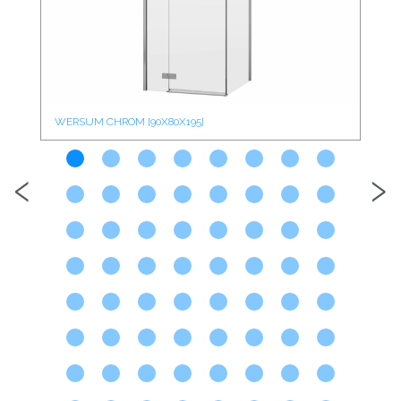
WERSUM CHROM [90X80X195]
WE
‹
›