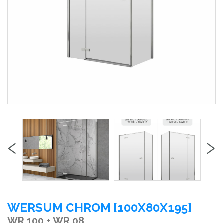
‹
›
WERSUM CHROM [100X80X195]
WR 100 + WR 08