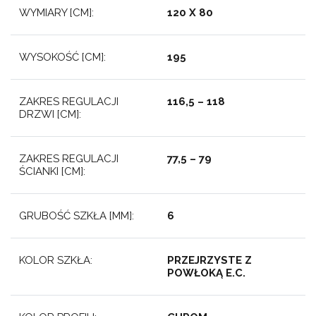
WYMIARY [CM]:
120 X 80
WYSOKOŚĆ [CM]:
195
ZAKRES REGULACJI
116,5 – 118
DRZWI [CM]:
ZAKRES REGULACJI
77,5 – 79
ŚCIANKI [CM]:
GRUBOŚĆ SZKŁA [MM]:
6
KOLOR SZKŁA:
PRZEJRZYSTE Z
POWŁOKĄ E.C.