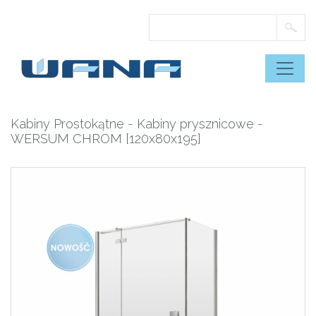
Skip
to
content
Kabiny Prostokątne
-
Kabiny prysznicowe
-
WERSUM CHROM [120x80x195]