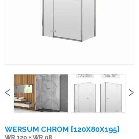
‹
›
WERSUM CHROM [120X80X195]
WR 120 + WR 08