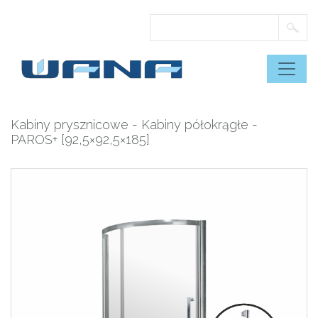
Skip
to
content
Kabiny prysznicowe
-
Kabiny półokrągłe
-
PAROS+ [92,5×92,5×185]