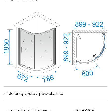
szkło przejrzyste z powłoką E.C.
cena netto katalogowa :
1650,00 zł