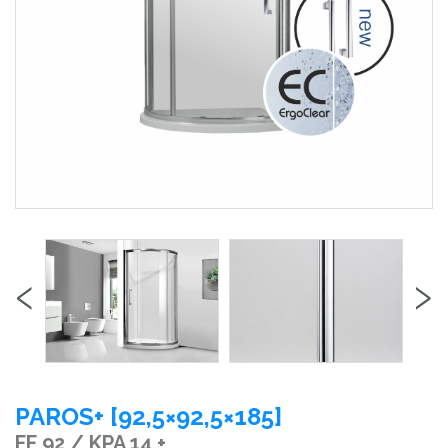
‹
›
PAROS+ [92,5×92,5×185]
FF 92 / KPA 14 +